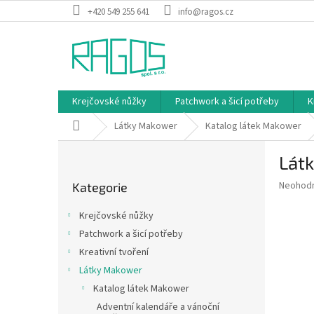
Přejít
+420 549 255 641
info@ragos.cz
na
obsah
Krejčovské nůžky
Patchwork a šicí potřeby
K
Domů
Látky Makower
Katalog látek Makower
P
Látk
o
Přeskočit
s
Průměr
Neohod
Kategorie
kategorie
t
hodnoce
r
produkt
Krejčovské nůžky
a
je
Patchwork a šicí potřeby
0,0
n
z
Kreativní tvoření
n
5
í
Látky Makower
hvězdič
p
Katalog látek Makower
a
Adventní kalendáře a vánoční