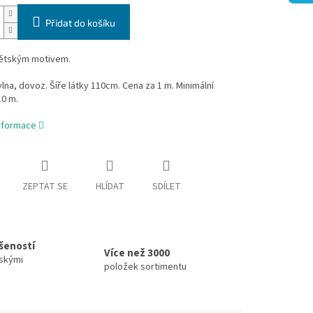
Přidat do košíku
dětským motivem.
na, dovoz. Šíře látky 110cm. Cena za 1 m. Minimální
10 m.
informace
ZEPTAT SE
HLÍDAT
SDÍLET
ušeností
Více než 3000
skými
položek sortimentu