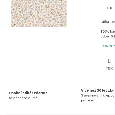
Látka s 
100% bavl
odběr 0,
Detailní 
TISK
Více než 30 let zk
Osobní odběr zdarma
S prémiovými krejčov
na pobočce v Brně
potřebami