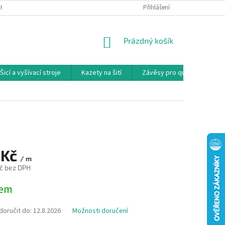
NKY
PODMÍNKY OCHRANY OSOBNÍCH ÚDAJŮ
Přihlášení
REKLAMAČNÍ PODMÍNKY
NÁKUPNÍ
Prázdný košík
KOŠÍK
Šicí a vyšívací stroje
Kazety na šití
Závěsy pro quilty
Ko
 Kč
/ m
č bez DPH
dem
oručit do:
12.8.2026
Možnosti doručení