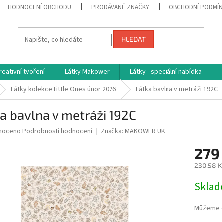
HODNOCENÍ OBCHODU
PRODÁVANÉ ZNAČKY
OBCHODNÍ PODMÍ
HLEDAT
reativní tvoření
Látky Makower
Látky - speciální nabídka
Látky kolekce Little Ones únor 2026
Látka bavlna v metráži 192C
a bavlna v metráži 192C
né
noceno
Podrobnosti hodnocení
Značka:
MAKOWER UK
ní
279
u
230,58 K
Měrná
Skla
cena:
ek.
Můžeme d