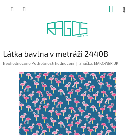
Přejít
NÁKUP
na
obsah
KOŠÍK
Látka bavlna v metráži 2440B
Průměrné
Neohodnoceno
Podrobnosti hodnocení
Značka:
MAKOWER UK
hodnocení
produktu
je
0,0
z
5
hvězdiček.