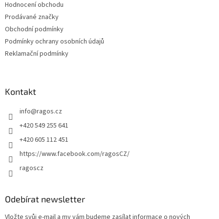
Hodnocení obchodu
í
Prodávané značky
Obchodní podmínky
Podmínky ochrany osobních údajů
Reklamační podmínky
Kontakt
info
@
ragos.cz
+420 549 255 641
+420 605 112 451
https://www.facebook.com/ragosCZ/
ragoscz
Odebírat newsletter
Vložte svůj e-mail a my vám budeme zasílat informace o nových