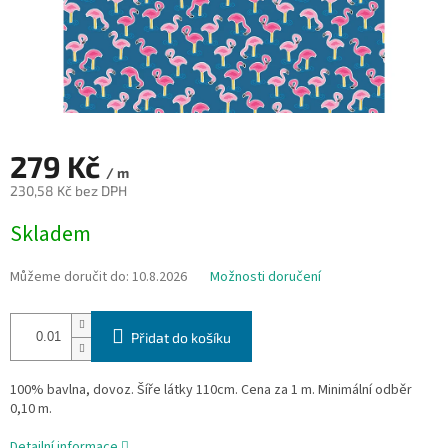
279 Kč
/ m
230,58 Kč bez DPH
Měrná
Skladem
cena:
Můžeme doručit do:
10.8.2026
Možnosti doručení
Přidat do košíku
100% bavlna, dovoz. Šíře látky 110cm. Cena za 1 m. Minimální odběr
0,10 m.
Detailní informace