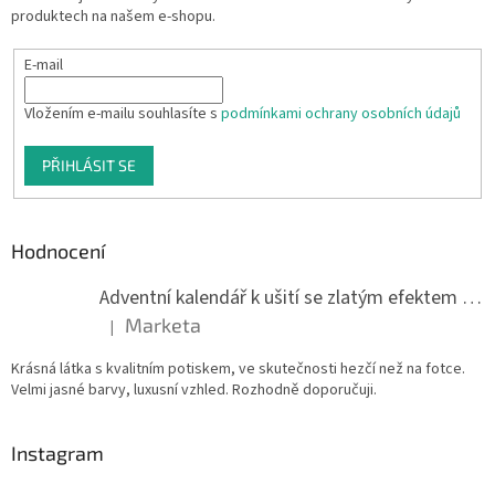
produktech na našem e-shopu.
E-mail
Vložením e-mailu souhlasíte s
podmínkami ochrany osobních údajů
PŘIHLÁSIT SE
Hodnocení
Adventní kalendář k ušití se zlatým efektem 042Q
Marketa
|
Hodnocení produktu je 5 z 5 hvězdiček.
Krásná látka s kvalitním potiskem, ve skutečnosti hezčí než na fotce.
Velmi jasné barvy, luxusní vzhled. Rozhodně doporučuji.
Instagram