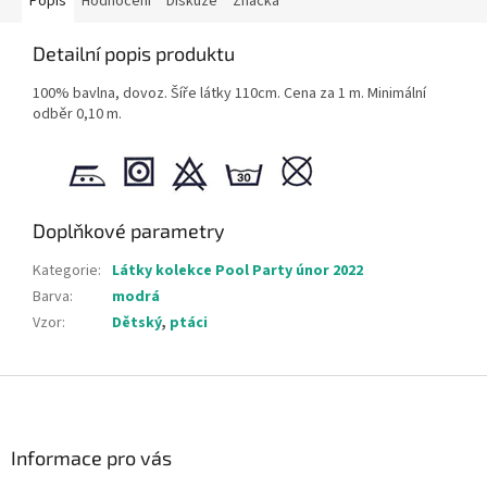
Popis
Hodnocení
Diskuze
Značka
Detailní popis produktu
100% bavlna, dovoz. Šíře látky 110cm. Cena za 1 m. Minimální
odběr 0,10 m.
Doplňkové parametry
Kategorie
:
Látky kolekce Pool Party únor 2022
Barva
:
modrá
Vzor
:
Dětský
,
ptáci
Z
á
p
a
Informace pro vás
t