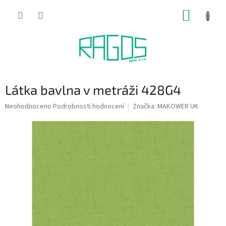
Přejít
NÁKUP
na
obsah
KOŠÍK
Látka bavlna v metráži 428G4
Průměrné
Neohodnoceno
Podrobnosti hodnocení
Značka:
MAKOWER UK
hodnocení
produktu
je
0,0
z
5
hvězdiček.