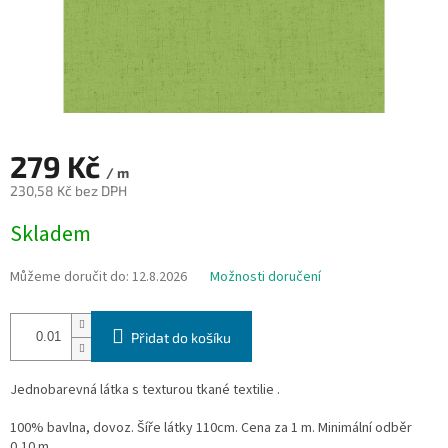
279 Kč
/ m
230,58 Kč bez DPH
Měrná
Skladem
cena:
Můžeme doručit do:
12.8.2026
Možnosti doručení
Přidat do košíku
Jednobarevná látka s texturou tkané textilie .
100% bavlna, dovoz. Šíře látky 110cm. Cena za 1 m. Minimální odběr
0,10 m.