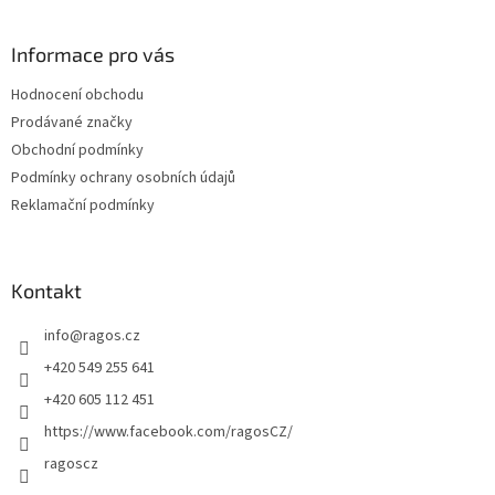
á
p
a
Informace pro vás
t
Hodnocení obchodu
í
Prodávané značky
Obchodní podmínky
Podmínky ochrany osobních údajů
Reklamační podmínky
Kontakt
info
@
ragos.cz
+420 549 255 641
+420 605 112 451
https://www.facebook.com/ragosCZ/
ragoscz