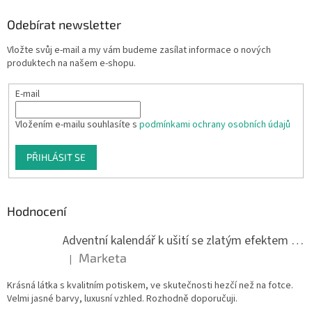
Odebírat newsletter
Vložte svůj e-mail a my vám budeme zasílat informace o nových
produktech na našem e-shopu.
E-mail
Vložením e-mailu souhlasíte s
podmínkami ochrany osobních údajů
PŘIHLÁSIT SE
Hodnocení
Adventní kalendář k ušití se zlatým efektem 042Q
Marketa
|
Hodnocení produktu je 5 z 5 hvězdiček.
Krásná látka s kvalitním potiskem, ve skutečnosti hezčí než na fotce.
Velmi jasné barvy, luxusní vzhled. Rozhodně doporučuji.