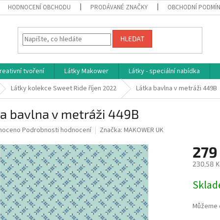
HODNOCENÍ OBCHODU
PRODÁVANÉ ZNAČKY
OBCHODNÍ PODMÍ
HLEDAT
reativní tvoření
Látky Makower
Látky - speciální nabídka
Látky kolekce Sweet Ride říjen 2022
Látka bavlna v metráži 449B
a bavlna v metráži 449B
né
noceno
Podrobnosti hodnocení
Značka:
MAKOWER UK
ní
279
u
230,58 K
Měrná
Skla
cena:
ek.
Můžeme d