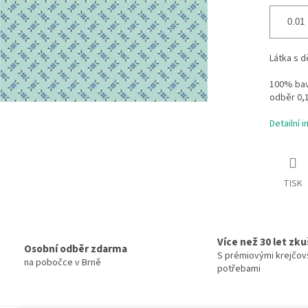
Látka s 
100% bavl
odběr 0,
Detailní 
TISK
Více než 30 let zk
Osobní odběr zdarma
S prémiovými krejčov
na pobočce v Brně
potřebami