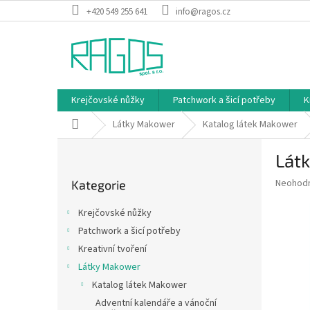
Přejít
+420 549 255 641
info@ragos.cz
na
obsah
Krejčovské nůžky
Patchwork a šicí potřeby
K
Domů
Látky Makower
Katalog látek Makower
P
Látk
o
Přeskočit
s
Průměr
Neohod
Kategorie
kategorie
t
hodnoce
r
produkt
Krejčovské nůžky
a
je
Patchwork a šicí potřeby
0,0
n
z
Kreativní tvoření
n
5
í
Látky Makower
hvězdič
p
Katalog látek Makower
a
Adventní kalendáře a vánoční