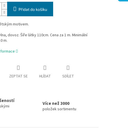
Přidat do košíku
dětským motivem.
na, dovoz. Šíře látky 110cm. Cena za 1 m. Minimální
10 m.
informace
ZEPTAT SE
HLÍDAT
SDÍLET
ušeností
Více než 3000
skými
položek sortimentu