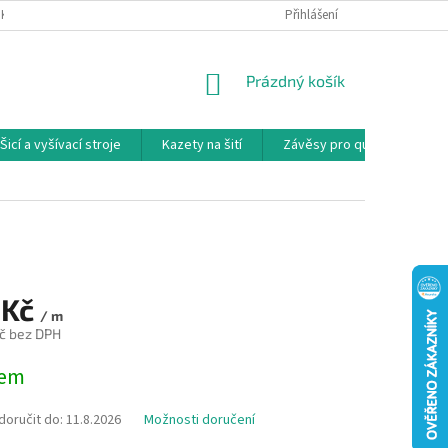
NKY
PODMÍNKY OCHRANY OSOBNÍCH ÚDAJŮ
Přihlášení
REKLAMAČNÍ PODMÍNKY
NÁKUPNÍ
Prázdný košík
KOŠÍK
Šicí a vyšívací stroje
Kazety na šití
Závěsy pro quilty
Ko
 Kč
/ m
č bez DPH
dem
oručit do:
11.8.2026
Možnosti doručení