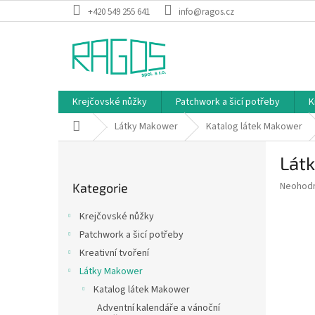
Přejít
+420 549 255 641
info@ragos.cz
na
obsah
Krejčovské nůžky
Patchwork a šicí potřeby
K
Domů
Látky Makower
Katalog látek Makower
P
Látk
o
Přeskočit
s
Průměr
Neohod
Kategorie
kategorie
t
hodnoce
r
produkt
Krejčovské nůžky
a
je
Patchwork a šicí potřeby
0,0
n
z
Kreativní tvoření
n
5
í
Látky Makower
hvězdič
p
Katalog látek Makower
a
Adventní kalendáře a vánoční