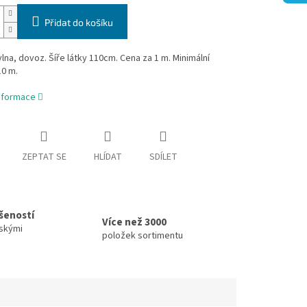
Přidat do košíku
na, dovoz. Šíře látky 110cm. Cena za 1 m. Minimální
10 m.
informace
ZEPTAT SE
HLÍDAT
SDÍLET
ušeností
Více než 3000
skými
položek sortimentu