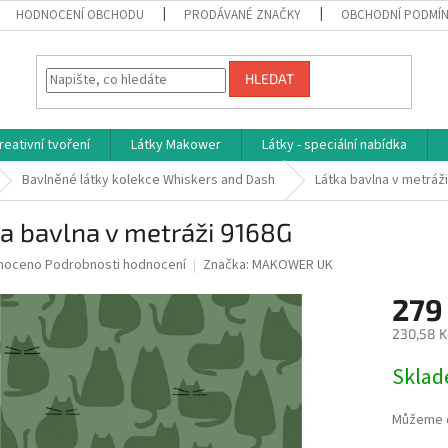
HODNOCENÍ OBCHODU
PRODÁVANÉ ZNAČKY
OBCHODNÍ PODMÍ
HLEDAT
reativní tvoření
Látky Makower
Látky - speciální nabídka
Bavlněné látky kolekce Whiskers and Dash
Látka bavlna v metráž
a bavlna v metráži 9168G
né
noceno
Podrobnosti hodnocení
Značka:
MAKOWER UK
ní
279
u
230,58 K
Měrná
Skla
cena:
ek.
Můžeme d