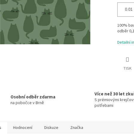
100% bavl
odběr 0,
Detailní 
TISK
Více než 30 let zk
Osobní odběr zdarma
S prémiovými krejčov
na pobočce v Brně
potřebami
s
Hodnocení
Diskuze
Značka