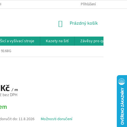
NKY
PODMÍNKY OCHRANY OSOBNÍCH ÚDAJŮ
Přihlášení
REKLAMAČNÍ PODMÍNKY
NÁKUPNÍ
Prázdný košík
KOŠÍK
Šicí a vyšívací stroje
Kazety na šití
Závěsy pro quilty
Ko
i 9168G
 Kč
/ m
č bez DPH
dem
oručit do:
11.8.2026
Možnosti doručení