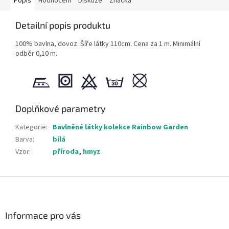
Popis
Hodnocení
Diskuze
Značka
Detailní popis produktu
100% bavlna, dovoz. Šíře látky 110cm. Cena za 1 m. Minimální
odběr 0,10 m.
Doplňkové parametry
Kategorie
:
Bavlněné látky kolekce Rainbow Garden
Barva
:
bílá
Vzor
:
příroda
,
hmyz
Z
á
p
a
Informace pro vás
t