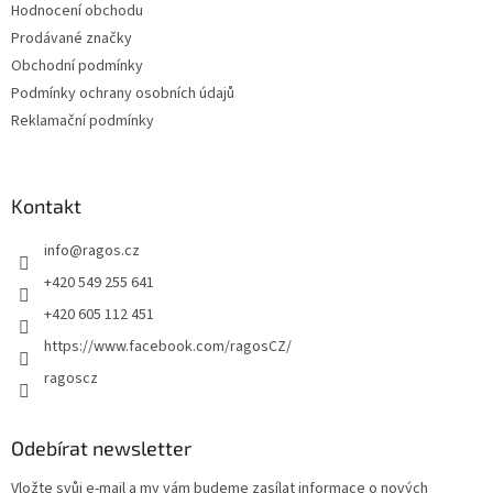
Hodnocení obchodu
í
Prodávané značky
Obchodní podmínky
Podmínky ochrany osobních údajů
Reklamační podmínky
Kontakt
info
@
ragos.cz
+420 549 255 641
+420 605 112 451
https://www.facebook.com/ragosCZ/
ragoscz
Odebírat newsletter
Vložte svůj e-mail a my vám budeme zasílat informace o nových