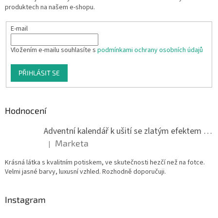
produktech na našem e-shopu.
E-mail
Vložením e-mailu souhlasíte s
podmínkami ochrany osobních údajů
PŘIHLÁSIT SE
Hodnocení
Adventní kalendář k ušití se zlatým efektem 042Q
Marketa
|
Hodnocení produktu je 5 z 5 hvězdiček.
Krásná látka s kvalitním potiskem, ve skutečnosti hezčí než na fotce.
Velmi jasné barvy, luxusní vzhled. Rozhodně doporučuji.
Instagram