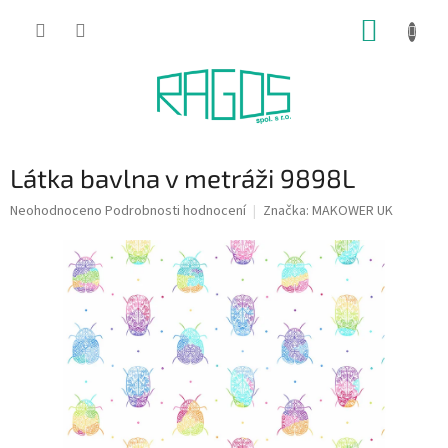
Přejít
NÁKUP
na
obsah
KOŠÍK
Látka bavlna v metráži 9898L
Průměrné
Neohodnoceno
Podrobnosti hodnocení
Značka:
MAKOWER UK
hodnocení
produktu
je
0,0
z
5
hvězdiček.