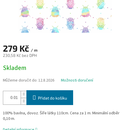
279 Kč
/ m
230,58 Kč bez DPH
Měrná
Skladem
cena:
Můžeme doručit do:
12.8.2026
Možnosti doručení
Přidat do košíku
100% bavlna, dovoz. Šíře látky 110cm. Cena za 1 m. Minimální odběr
0,10 m.
Detailní informace