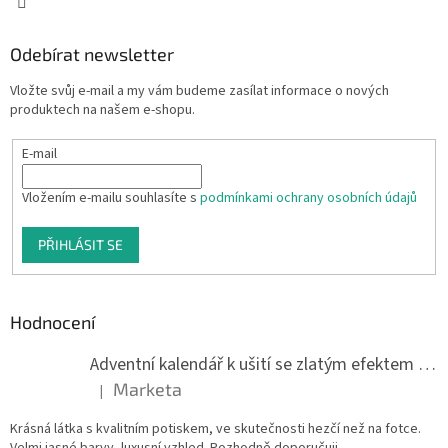
Odebírat newsletter
Vložte svůj e-mail a my vám budeme zasílat informace o nových
produktech na našem e-shopu.
E-mail
Vložením e-mailu souhlasíte s
podmínkami ochrany osobních údajů
PŘIHLÁSIT SE
Hodnocení
Adventní kalendář k ušití se zlatým efektem 042Q
Marketa
|
Hodnocení produktu je 5 z 5 hvězdiček.
Krásná látka s kvalitním potiskem, ve skutečnosti hezčí než na fotce.
Velmi jasné barvy, luxusní vzhled. Rozhodně doporučuji.