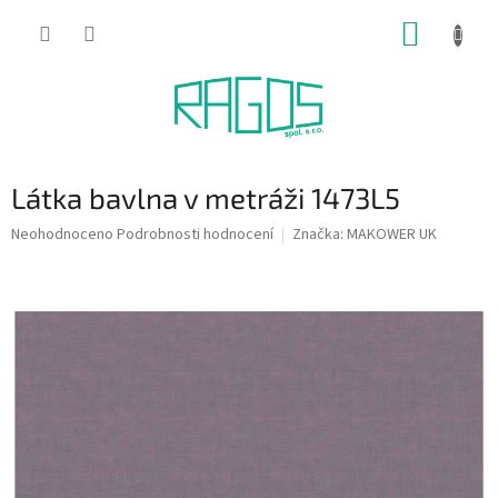
Přejít
NÁKUP
na
obsah
KOŠÍK
Látka bavlna v metráži 1473L5
Průměrné
Neohodnoceno
Podrobnosti hodnocení
Značka:
MAKOWER UK
hodnocení
produktu
je
0,0
z
5
hvězdiček.