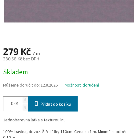
279 Kč
/ m
230,58 Kč bez DPH
Měrná
Skladem
cena:
Můžeme doručit do:
12.8.2026
Možnosti doručení
Přidat do košíku
Jednobarevná látka s texturou lnu .
100% bavlna, dovoz. Šíře látky 110cm. Cena za 1 m. Minimální odběr
0,10 m.