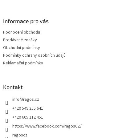
Z
á
p
a
Informace pro vás
t
Hodnocení obchodu
í
Prodávané značky
Obchodní podmínky
Podmínky ochrany osobních údajů
Reklamační podmínky
Kontakt
info
@
ragos.cz
+420 549 255 641
+420 605 112 451
https://www.facebook.com/ragosCZ/
ragoscz