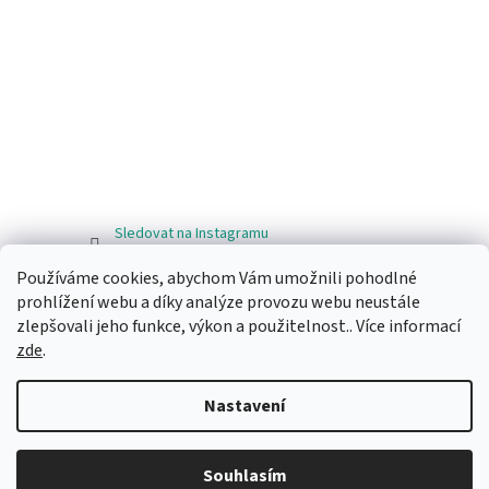
Sledovat na Instagramu
Používáme cookies, abychom Vám umožnili pohodlné
Facebook
prohlížení webu a díky analýze provozu webu neustále
zlepšovali jeho funkce, výkon a použitelnost.. Více informací
zde
.
Nastavení
Vytvořil Shoptet
Souhlasím
Copyright 2026
Ragos.cz
. Všechna práva vyhrazena.