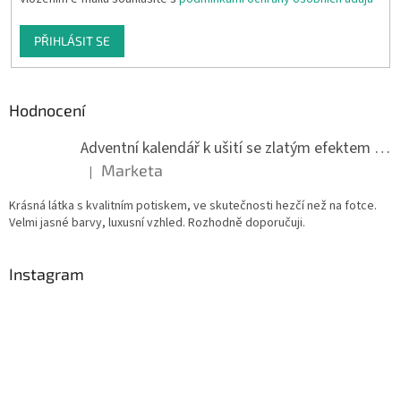
PŘIHLÁSIT SE
Hodnocení
Adventní kalendář k ušití se zlatým efektem 042Q
Marketa
|
Hodnocení produktu je 5 z 5 hvězdiček.
Krásná látka s kvalitním potiskem, ve skutečnosti hezčí než na fotce.
Velmi jasné barvy, luxusní vzhled. Rozhodně doporučuji.
Instagram