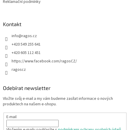
Reklamační podmínky
Kontakt
info
@
ragos.cz
+420 549 255 641
+420 605 112 451
https://www.facebook.com/ragosCZ/
ragoscz
Odebírat newsletter
Vložte svůj e-mail a my vám budeme zasílat informace o nových
produktech na našem e-shopu.
E-mail
Vložením e-mailu souhlasíte s
podmínkami ochrany osobních údajů