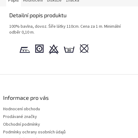
Popis
Hodnocení
Diskuze
Značka
Detailní popis produktu
100% bavlna, dovoz. Šíře látky 110cm. Cena za 1 m. Minimální
odběr 0,10 m.
Z
á
p
a
Informace pro vás
t
Hodnocení obchodu
í
Prodávané značky
Obchodní podmínky
Podmínky ochrany osobních údajů