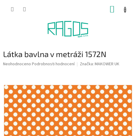
Přejít
NÁKUP
na
obsah
KOŠÍK
Látka bavlna v metráži 1572N
Průměrné
Neohodnoceno
Podrobnosti hodnocení
Značka:
MAKOWER UK
hodnocení
produktu
je
0,0
z
5
hvězdiček.