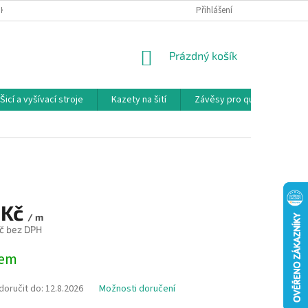
NKY
PODMÍNKY OCHRANY OSOBNÍCH ÚDAJŮ
Přihlášení
REKLAMAČNÍ PODMÍNKY
NÁKUPNÍ
Prázdný košík
KOŠÍK
Šicí a vyšívací stroje
Kazety na šití
Závěsy pro quilty
Ko
 Kč
/ m
č bez DPH
dem
oručit do:
12.8.2026
Možnosti doručení