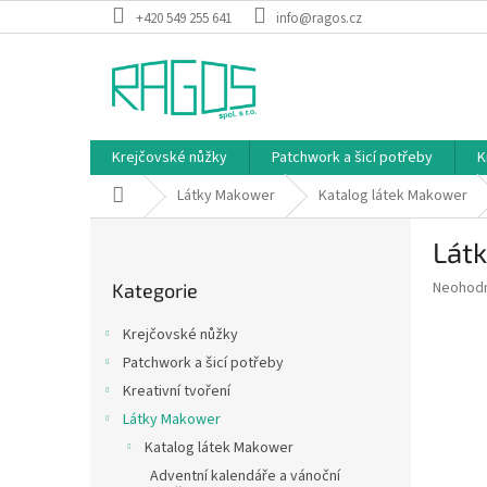
Přejít
+420 549 255 641
info@ragos.cz
na
obsah
Krejčovské nůžky
Patchwork a šicí potřeby
K
Domů
Látky Makower
Katalog látek Makower
P
Lát
o
Přeskočit
s
Průměr
Neohod
Kategorie
kategorie
t
hodnoce
r
produkt
Krejčovské nůžky
a
je
Patchwork a šicí potřeby
0,0
n
z
Kreativní tvoření
n
5
í
Látky Makower
hvězdič
p
Katalog látek Makower
a
Adventní kalendáře a vánoční