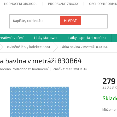
HODNOCENÍ OBCHODU
PRODÁVANÉ ZNAČKY
OBCHODNÍ PODMÍ
HLEDAT
reativní tvoření
Látky Makower
Látky - speciální nabídka
Bavlněné látky kolekce Spot
Látka bavlna v metráži 830B64
ka bavlna v metráži 830B64
né
noceno
Podrobnosti hodnocení
Značka:
MAKOWER UK
ní
279
u
230,58 K
Měrná
Skla
cena:
ek.
Můžeme d