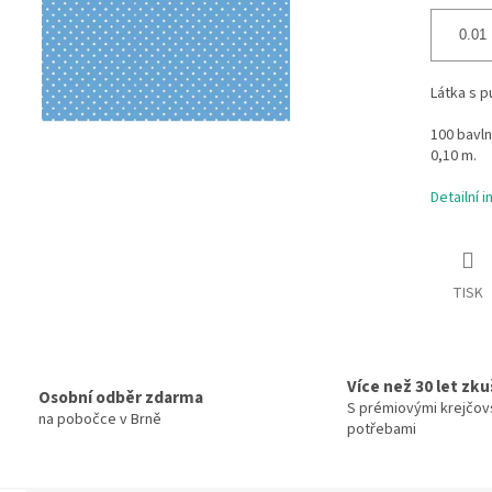
Látka s p
100 bavln
0,10 m.
Detailní 
TISK
Více než 30 let zk
Osobní odběr zdarma
S prémiovými krejčov
na pobočce v Brně
potřebami