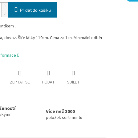
Přidat do košíku
untíkem .
a, dovoz. Šíře látky 110cm. Cena za 1 m. Minimální odběr
informace
ZEPTAT SE
HLÍDAT
SDÍLET
ušeností
Více než 3000
skými
položek sortimentu