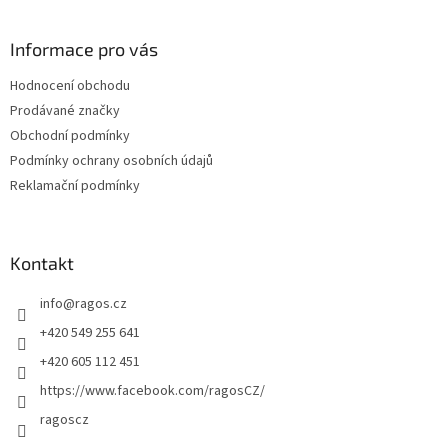
á
p
a
Informace pro vás
t
Hodnocení obchodu
í
Prodávané značky
Obchodní podmínky
Podmínky ochrany osobních údajů
Reklamační podmínky
Kontakt
info
@
ragos.cz
+420 549 255 641
+420 605 112 451
https://www.facebook.com/ragosCZ/
ragoscz