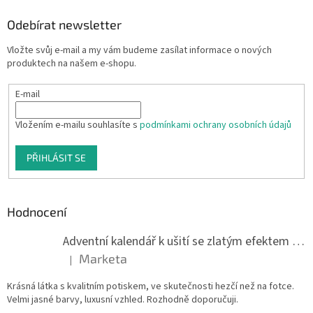
Odebírat newsletter
Vložte svůj e-mail a my vám budeme zasílat informace o nových
produktech na našem e-shopu.
E-mail
Vložením e-mailu souhlasíte s
podmínkami ochrany osobních údajů
PŘIHLÁSIT SE
Hodnocení
Adventní kalendář k ušití se zlatým efektem 042Q
Marketa
|
Hodnocení produktu je 5 z 5 hvězdiček.
Krásná látka s kvalitním potiskem, ve skutečnosti hezčí než na fotce.
Velmi jasné barvy, luxusní vzhled. Rozhodně doporučuji.