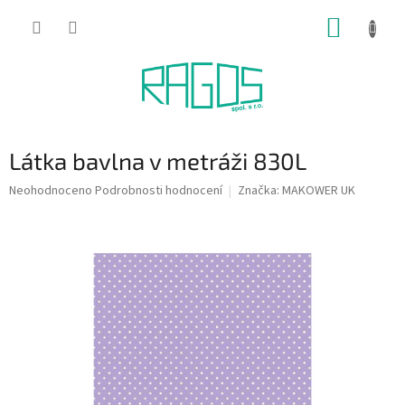
Přejít
NÁKUP
na
obsah
KOŠÍK
Látka bavlna v metráži 830L
Průměrné
Neohodnoceno
Podrobnosti hodnocení
Značka:
MAKOWER UK
hodnocení
produktu
je
0,0
z
5
hvězdiček.