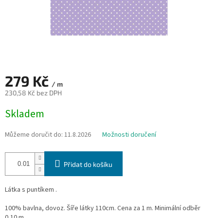
279 Kč
/ m
230,58 Kč bez DPH
Měrná
Skladem
cena:
Můžeme doručit do:
11.8.2026
Možnosti doručení
Přidat do košíku
Látka s puntíkem .
100% bavlna, dovoz. Šíře látky 110cm. Cena za 1 m. Minimální odběr
0,10 m.