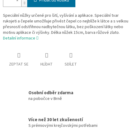
Speciální nůžky určené pro šití, vyšívání a aplikace. Speciální tvar
rukojeti a čepele umožňuje přivést čepel co nejblíže k látce a s velkou
přesností odstřihnou nadbytečnou látku, bez poškození látky nebo
motivu aplikace či výšivky. Délka nůžek 15cm, barva růžové zlato.
Detailní informace
ZEPTAT SE
HLÍDAT
SDÍLET
Osobní odběr zdarma
na pobočce v Brně
Více než 30 let zkušeností
S prémiovými krejčovskými potřebami