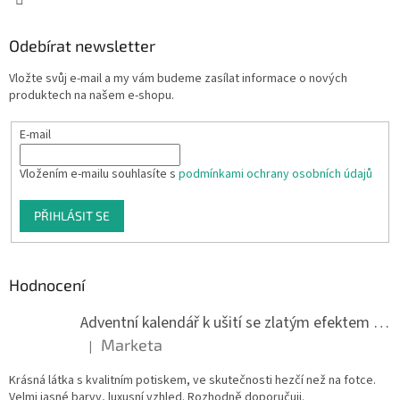
Odebírat newsletter
Vložte svůj e-mail a my vám budeme zasílat informace o nových
produktech na našem e-shopu.
E-mail
Vložením e-mailu souhlasíte s
podmínkami ochrany osobních údajů
PŘIHLÁSIT SE
Hodnocení
Adventní kalendář k ušití se zlatým efektem 042Q
Marketa
|
Hodnocení produktu je 5 z 5 hvězdiček.
Krásná látka s kvalitním potiskem, ve skutečnosti hezčí než na fotce.
Velmi jasné barvy, luxusní vzhled. Rozhodně doporučuji.