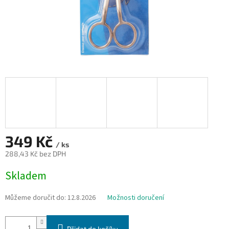
349 Kč
/ ks
288,43 Kč bez DPH
Měrná
Skladem
cena:
Můžeme doručit do:
12.8.2026
Možnosti doručení
Přidat do košíku