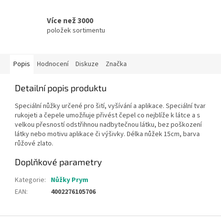
Více než 3000
položek sortimentu
Popis
Hodnocení
Diskuze
Značka
Detailní popis produktu
Speciální nůžky určené pro šití, vyšívání a aplikace. Speciální tvar
rukojeti a čepele umožňuje přivést čepel co nejblíže k látce a s
velkou přesností odstřihnou nadbytečnou látku, bez poškození
látky nebo motivu aplikace či výšivky. Délka nůžek 15cm, barva
růžové zlato.
Doplňkové parametry
Kategorie
:
Nůžky Prym
EAN
:
4002276105706
Z