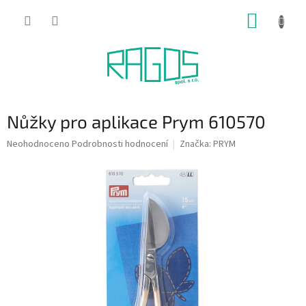
Přejít
NÁKUP
na
obsah
KOŠÍK
Nůžky pro aplikace Prym 610570
Průměrné
Neohodnoceno
Podrobnosti hodnocení
Značka:
PRYM
hodnocení
produktu
je
0,0
z
5
hvězdiček.