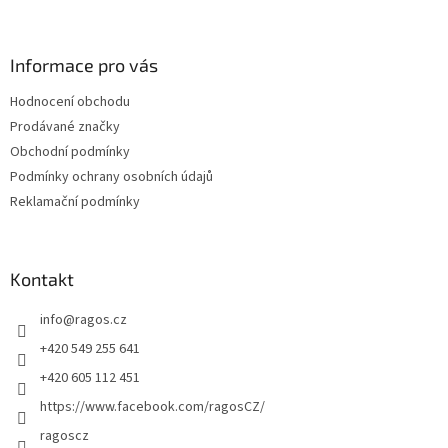
á
p
a
Informace pro vás
t
Hodnocení obchodu
í
Prodávané značky
Obchodní podmínky
Podmínky ochrany osobních údajů
Reklamační podmínky
Kontakt
info
@
ragos.cz
+420 549 255 641
+420 605 112 451
https://www.facebook.com/ragosCZ/
ragoscz