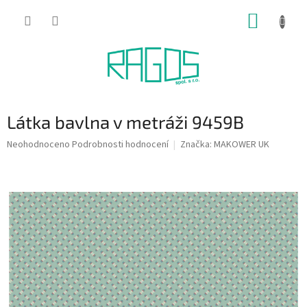
Přejít
NÁKUP
na
obsah
KOŠÍK
Látka bavlna v metráži 9459B
Průměrné
Neohodnoceno
Podrobnosti hodnocení
Značka:
MAKOWER UK
hodnocení
produktu
je
0,0
z
5
hvězdiček.