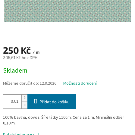
250 Kč
/ m
206,61 Kč bez DPH
Měrná
Skladem
cena:
Můžeme doručit do:
12.8.2026
Možnosti doručení
Přidat do košíku
100% bavlna, dovoz. Šíře látky 110cm. Cena za 1 m. Minimální odběr
0,10 m.
Detailní informace