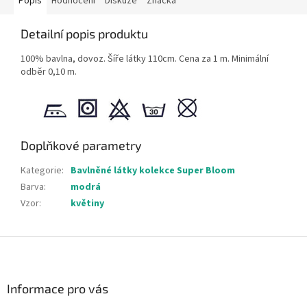
Popis
Hodnocení
Diskuze
Značka
Detailní popis produktu
100% bavlna, dovoz. Šíře látky 110cm. Cena za 1 m. Minimální
odběr 0,10 m.
Doplňkové parametry
Kategorie
:
Bavlněné látky kolekce Super Bloom
Barva
:
modrá
Vzor
:
květiny
Z
á
p
a
Informace pro vás
t