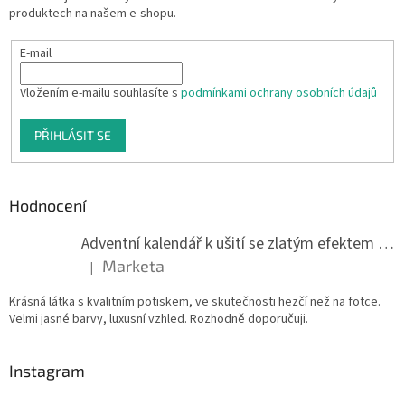
produktech na našem e-shopu.
E-mail
Vložením e-mailu souhlasíte s
podmínkami ochrany osobních údajů
PŘIHLÁSIT SE
Hodnocení
Adventní kalendář k ušití se zlatým efektem 042Q
Marketa
|
Hodnocení produktu je 5 z 5 hvězdiček.
Krásná látka s kvalitním potiskem, ve skutečnosti hezčí než na fotce.
Velmi jasné barvy, luxusní vzhled. Rozhodně doporučuji.
Instagram