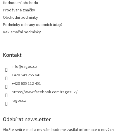
Hodnocení obchodu
í
Prodávané značky
Obchodní podmínky
Podmínky ochrany osobních údajů
Reklamační podmínky
Kontakt
info
@
ragos.cz
+420 549 255 641
+420 605 112 451
https://www.facebook.com/ragosCZ/
ragoscz
Odebírat newsletter
Vložte svůj e-mail a my vám budeme zasílat informace o nových