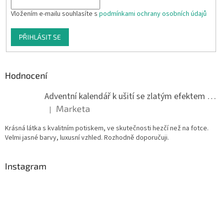
Vložením e-mailu souhlasíte s
podmínkami ochrany osobních údajů
PŘIHLÁSIT SE
Hodnocení
Adventní kalendář k ušití se zlatým efektem 042Q
Marketa
|
Hodnocení produktu je 5 z 5 hvězdiček.
Krásná látka s kvalitním potiskem, ve skutečnosti hezčí než na fotce.
Velmi jasné barvy, luxusní vzhled. Rozhodně doporučuji.
Instagram