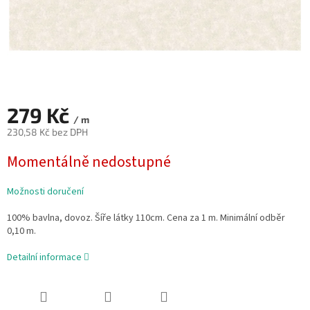
279 Kč
/ m
230,58 Kč bez DPH
Měrná
Momentálně nedostupné
cena:
Možnosti doručení
100% bavlna, dovoz. Šíře látky 110cm. Cena za 1 m. Minimální odběr
0,10 m.
Detailní informace