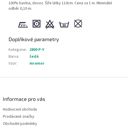
100% bavlna, dovoz. Šíře látky 110cm. Cena za 1 m. Minimální
odběr 0,10 m.
Doplňkové parametry
Kategorie
:
2800 P-Y
Barva
:
šedá
Vzor
:
mramor
Z
á
p
a
Informace pro vás
t
Hodnocení obchodu
í
Prodávané značky
Obchodní podmínky