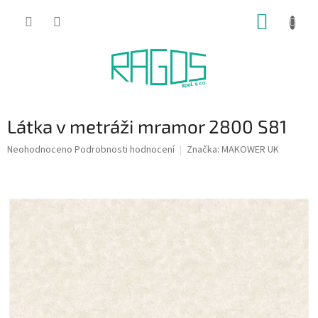
Přejít
NÁKUP
na
obsah
KOŠÍK
Látka v metráži mramor 2800 S81
Průměrné
Neohodnoceno
Podrobnosti hodnocení
Značka:
MAKOWER UK
hodnocení
produktu
je
0,0
z
5
hvězdiček.