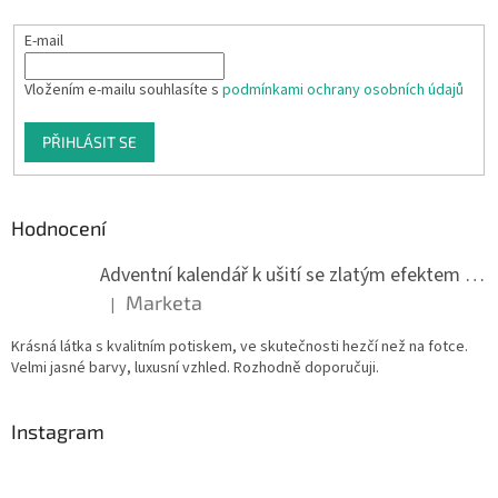
E-mail
Vložením e-mailu souhlasíte s
podmínkami ochrany osobních údajů
PŘIHLÁSIT SE
Hodnocení
Adventní kalendář k ušití se zlatým efektem 042Q
Marketa
|
Hodnocení produktu je 5 z 5 hvězdiček.
Krásná látka s kvalitním potiskem, ve skutečnosti hezčí než na fotce.
Velmi jasné barvy, luxusní vzhled. Rozhodně doporučuji.
Instagram