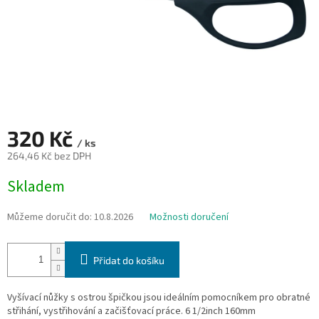
320 Kč
/ ks
264,46 Kč bez DPH
Měrná
Skladem
cena:
Můžeme doručit do:
10.8.2026
Možnosti doručení
Přidat do košíku
Vyšívací nůžky s ostrou špičkou jsou ideálním pomocníkem pro obratné
střihání, vystřihování a začišťovací práce. 6 1/2inch 160mm