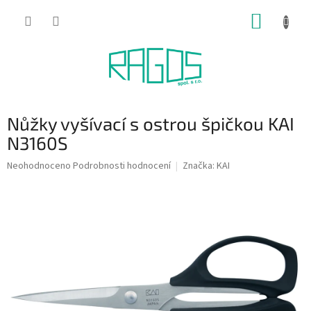
Přejít
NÁKUP
na
obsah
KOŠÍK
Nůžky vyšívací s ostrou špičkou KAI
N3160S
Průměrné
Neohodnoceno
Podrobnosti hodnocení
Značka:
KAI
hodnocení
produktu
je
0,0
z
5
hvězdiček.