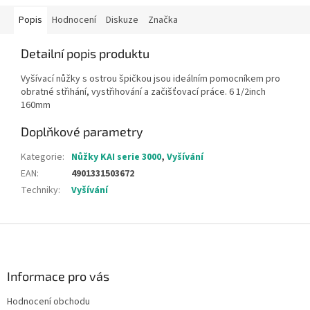
Popis
Hodnocení
Diskuze
Značka
Detailní popis produktu
Vyšívací nůžky s ostrou špičkou jsou ideálním pomocníkem pro
obratné střihání, vystřihování a začišťovací práce. 6 1/2inch
160mm
Doplňkové parametry
Kategorie
:
Nůžky KAI serie 3000
,
Vyšívání
EAN
:
4901331503672
Techniky
:
Vyšívání
Z
á
p
a
Informace pro vás
t
Hodnocení obchodu
í