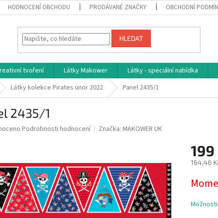
HODNOCENÍ OBCHODU
PRODÁVANÉ ZNAČKY
OBCHODNÍ PODMÍ
HLEDAT
reativní tvoření
Látky Makower
Látky - speciální nabídka
Látky kolekce Pirates únor 2022
Panel 2435/1
el 2435/1
né
noceno
Podrobnosti hodnocení
Značka:
MAKOWER UK
ní
199
u
164,46 K
Měrná
Momen
cena:
ek.
Možnosti