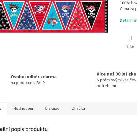
100% bav
Cena za p
Detailní 
TISK
Více než 30 let zk
Osobní odběr zdarma
S prémiovými krejčov
na pobočce v Brně
potřebami
s
Hodnocení
Diskuze
Značka
ailní popis produktu