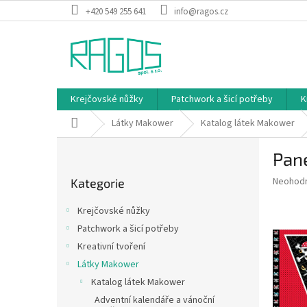
Přejít
+420 549 255 641
info@ragos.cz
na
obsah
Krejčovské nůžky
Patchwork a šicí potřeby
K
Domů
Látky Makower
Katalog látek Makower
P
Pan
o
Přeskočit
s
Průměr
Neohod
Kategorie
kategorie
t
hodnoce
r
produkt
Krejčovské nůžky
a
je
Patchwork a šicí potřeby
0,0
n
z
Kreativní tvoření
n
5
í
Látky Makower
hvězdič
p
Katalog látek Makower
a
Adventní kalendáře a vánoční