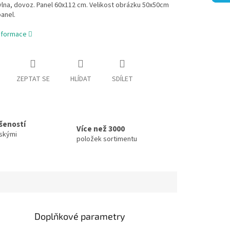
lna, dovoz. Panel 60x112 cm. Velikost obrázku 50x50cm
anel.
informace
ZEPTAT SE
HLÍDAT
SDÍLET
ušeností
Více než 3000
skými
položek sortimentu
Doplňkové parametry