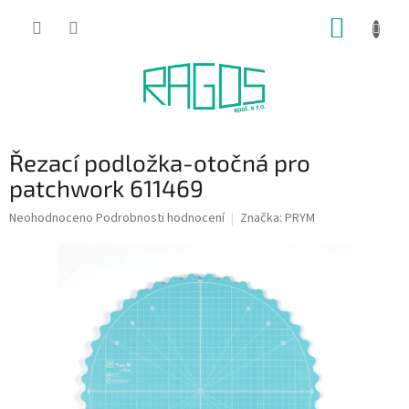
Přejít
NÁKUP
na
obsah
KOŠÍK
Řezací podložka-otočná pro
patchwork 611469
Průměrné
Neohodnoceno
Podrobnosti hodnocení
Značka:
PRYM
hodnocení
produktu
je
0,0
z
5
hvězdiček.