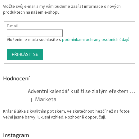
Vložte svůj e-mail a my vám budeme zasílat informace o nových
produktech na našem e-shopu.
E-mail
Vložením e-mailu souhlasíte s
podmínkami ochrany osobních údajů
PŘIHLÁSIT SE
Hodnocení
Adventní kalendář k ušití se zlatým efektem 042Q
Marketa
|
Hodnocení produktu je 5 z 5 hvězdiček.
Krásná látka s kvalitním potiskem, ve skutečnosti hezčí než na fotce.
Velmi jasné barvy, luxusní vzhled. Rozhodně doporučuji.
Instagram