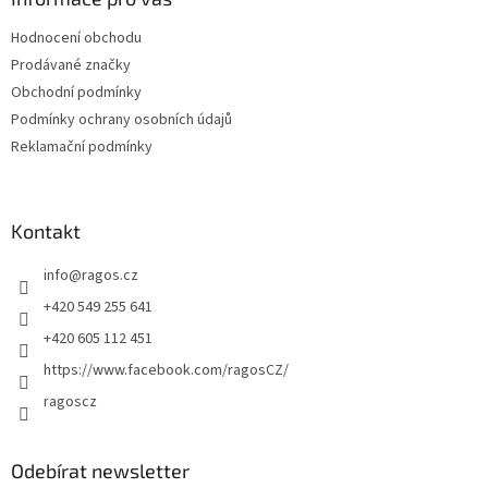
t
Hodnocení obchodu
í
Prodávané značky
Obchodní podmínky
Podmínky ochrany osobních údajů
Reklamační podmínky
Kontakt
info
@
ragos.cz
+420 549 255 641
+420 605 112 451
https://www.facebook.com/ragosCZ/
ragoscz
Odebírat newsletter