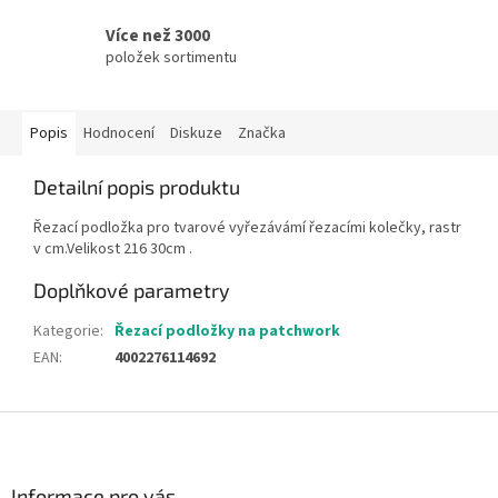
Více než 3000
položek sortimentu
Popis
Hodnocení
Diskuze
Značka
Detailní popis produktu
Řezací podložka pro tvarové vyřezávámí řezacími kolečky, rastr
v cm.Velikost 216 30cm .
Doplňkové parametry
Kategorie
:
Řezací podložky na patchwork
EAN
:
4002276114692
Z
á
p
a
Informace pro vás