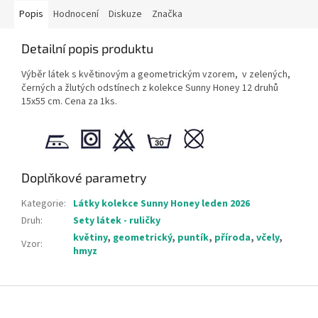
Popis
Hodnocení
Diskuze
Značka
Detailní popis produktu
Výběr
látek s květinovým a geometrickým vzorem, v zelených,
černých a žlutých odstínech z kolekce Sunny Honey
12 druhů
15x55 cm. Cena za 1ks.
Doplňkové parametry
Kategorie
:
Látky kolekce Sunny Honey leden 2026
Druh
:
Sety látek - ruličky
květiny
,
geometrický
,
puntík
,
příroda
,
včely
,
Vzor
:
hmyz
Z
á