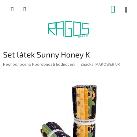
Přejít
NÁKUP
na
obsah
KOŠÍK
Set látek Sunny Honey K
Průměrné
Neohodnoceno
Podrobnosti hodnocení
Značka:
MAKOWER UK
hodnocení
produktu
je
0,0
z
5
hvězdiček.