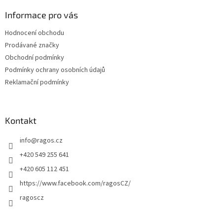
p
a
Informace pro vás
t
Hodnocení obchodu
í
Prodávané značky
Obchodní podmínky
Podmínky ochrany osobních údajů
Reklamační podmínky
Kontakt
info
@
ragos.cz
+420 549 255 641
+420 605 112 451
https://www.facebook.com/ragosCZ/
ragoscz