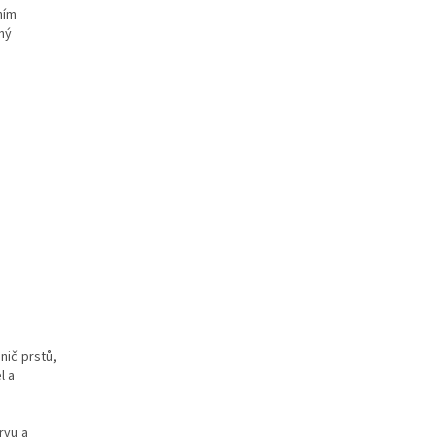
ním
žný
nič prstů,
l a
rvu a