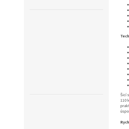
Tech
Šicí 
110 l
prak
úspo
Rych