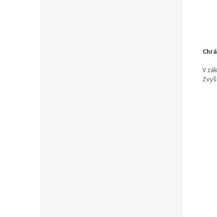
Chrá
V zák
Zvyš