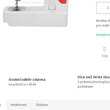
Brother K
pro malé 
Detailní 
TISK
Více než 30 let zk
Osobní odběr zdarma
S prémiovými krejčov
na pobočce v Brně
potřebami
s
Hodnocení
Diskuze