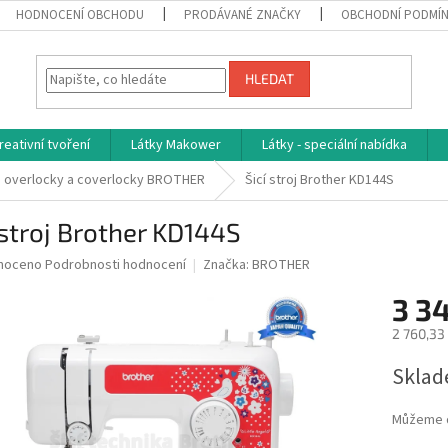
HODNOCENÍ OBCHODU
PRODÁVANÉ ZNAČKY
OBCHODNÍ PODMÍ
HLEDAT
reativní tvoření
Látky Makower
Látky - speciální nabídka
je, overlocky a coverlocky BROTHER
Šicí stroj Brother KD144S
 stroj Brother KD144S
né
noceno
Podrobnosti hodnocení
Značka:
BROTHER
ní
3 3
u
2 760,33
Měrná
Sklad
cena:
ek.
Můžeme d