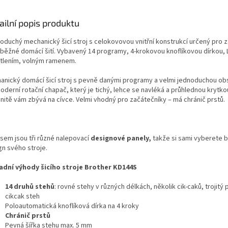
ailní popis produktu
oduchý mechanický šicí stroj s celokovovou vnitřní konstrukcí určený pro 
o běžné domácí šití. Vybavený 14 programy, 4-krokovou knoflíkovou dírkou, 
tlením, volným ramenem.
anický domácí šicí stroj s pevně danými programy a velmi jednoduchou ob
derní rotační chapač, který je tichý, lehce se navléká a průhlednou krytkou
 nitě vám zbývá na cívce. Velmi vhodný pro začátečníky – má chránič prstů.
sem jsou tři různé nalepovací
designové panely,
takže si sami vyberete b
gn svého stroje.
adní výhody šicího stroje Brother KD144S
14 druhů stehů
: rovné stehy v různých délkách, několik cik-caků, trojitý
cikcak steh
Poloautomatická knoflíková dírka na 4 kroky
Chránič prstů
Pevná šířka stehu max. 5 mm