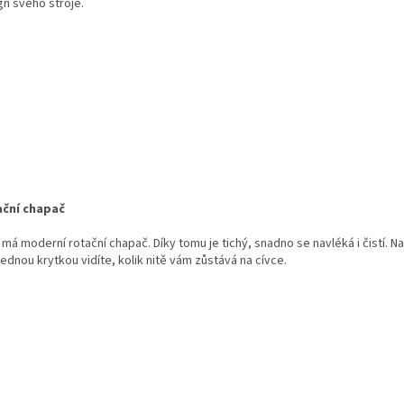
gn svého stroje.
ční chapač
 má moderní rotační chapač. Díky tomu je tichý, snadno se navléká i čistí. Na
ednou krytkou vidíte, kolik nitě vám zůstává na cívce.