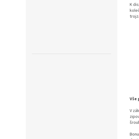
K di
koleč
trojz
Vše 
V zák
zipov
šrou
Bonu