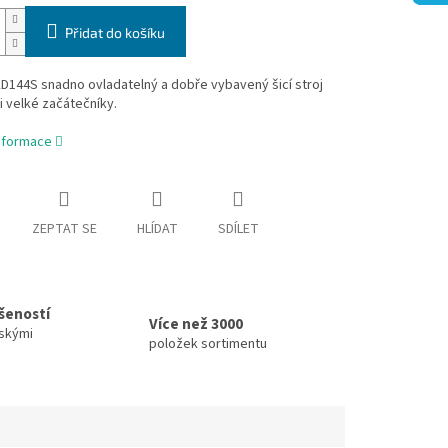
Přidat do košíku
D144S snadno ovladatelný a dobře vybavený šicí stroj
i velké začátečníky.
informace
ZEPTAT SE
HLÍDAT
SDÍLET
ušeností
Více než 3000
skými
položek sortimentu