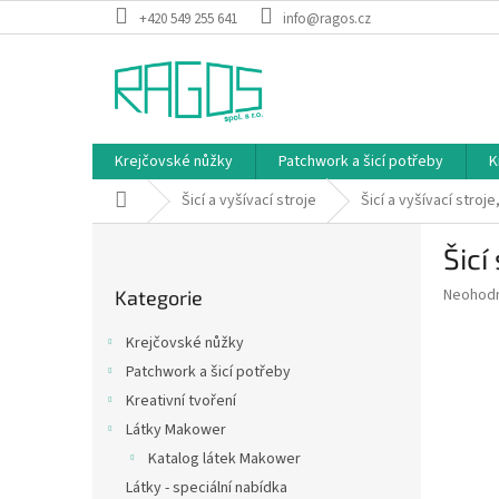
Přejít
+420 549 255 641
info@ragos.cz
na
obsah
Krejčovské nůžky
Patchwork a šicí potřeby
K
Domů
Šicí a vyšívací stroje
Šicí a vyšívací stro
P
Šicí
o
Přeskočit
s
Průměr
Neohod
Kategorie
kategorie
t
hodnoce
r
produkt
Krejčovské nůžky
a
je
Patchwork a šicí potřeby
0,0
n
z
Kreativní tvoření
n
5
í
Látky Makower
hvězdič
p
Katalog látek Makower
a
Látky - speciální nabídka