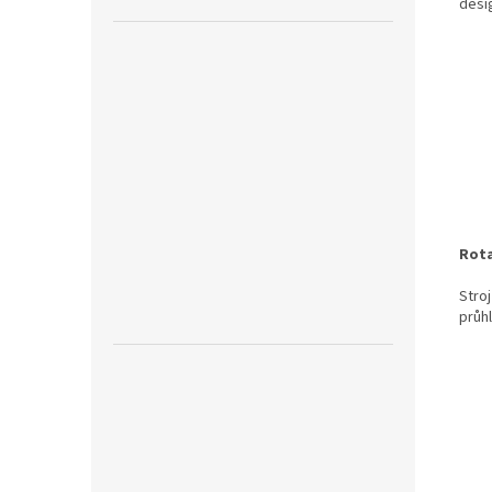
desi
Rota
Stroj
průhl