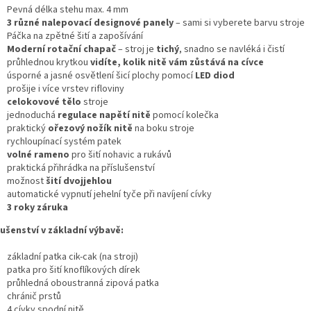
Pevná délka stehu max. 4 mm
3 různé nalepovací designové panely
– sami si vyberete barvu stroje
Páčka na zpětné šití a zapošívání
Moderní rotační chapač
– stroj je
tichý
, snadno se navléká i čistí
průhlednou krytkou
vidíte, kolik nitě vám zůstává na cívce
úsporné a jasné osvětlení šicí plochy pomocí
LED diod
prošije i více vrstev rifloviny
celokovové tělo
stroje
jednoduchá
regulace napětí nitě
pomocí kolečka
praktický
ořezový nožík nitě
na boku stroje
rychloupínací systém patek
volné rameno
pro šití nohavic a rukávů
praktická přihrádka na příslušenství
možnost
šití dvojjehlou
automatické vypnutí jehelní tyče při navíjení cívky
3 roky záruka
lušenství v základní výbavě:
základní patka cik-cak (na stroji)
patka pro šití knoflíkových dírek
průhledná oboustranná zipová patka
chránič prstů
4 cívky spodní nitě