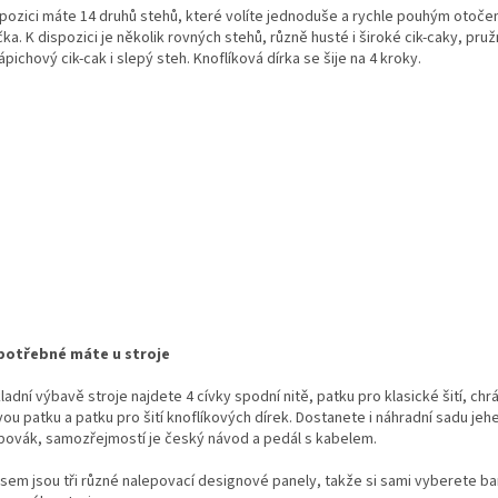
spozici máte 14 druhů stehů, které volíte jednoduše a rychle pouhým otoče
ka. K dispozici je několik rovných stehů, různě husté i široké cik-caky, pru
ápichový cik-cak i slepý steh. Knoflíková dírka se šije na 4 kroky.
potřebné máte u stroje
ladní výbavě stroje najdete 4 cívky spodní nitě, patku pro klasické šití, chrá
ou patku a patku pro šití knoflíkových dírek. Dostanete i náhradní sadu jehe
bovák, samozřejmostí je český návod a pedál s kabelem.
sem jsou tři různé nalepovací designové panely, takže si sami vyberete ba