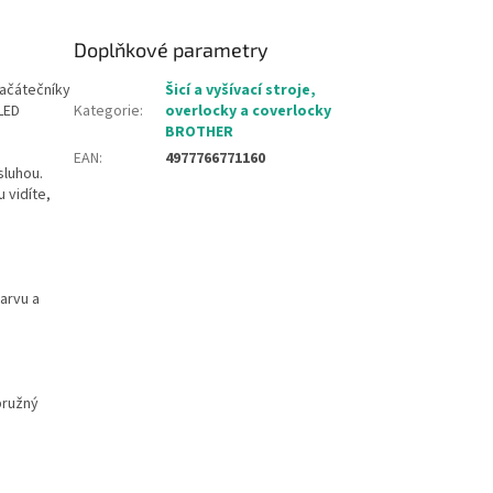
Doplňkové parametry
začátečníky
Šicí a vyšívací stroje,
LED
Kategorie
:
overlocky a coverlocky
BROTHER
EAN
:
4977766771160
sluhou.
 vidíte,
arvu a
 pružný