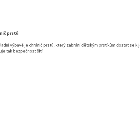
nič prstů
ladní výbavě je chránič prstů, který zabrání dětským prstíkům dostat se k j
uje tak bezpečnost šití!