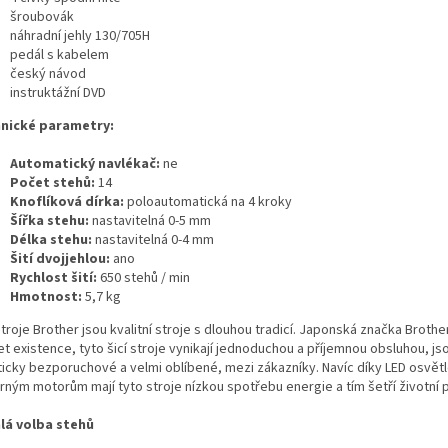
šroubovák
náhradní jehly 130/705H
pedál s kabelem
český návod
instruktážní DVD
nické parametry:
Automatický navlékač:
ne
Počet stehů:
14
Knoflíková dírka:
poloautomatická na 4 kroky
Šířka stehu:
nastavitelná 0-5 mm
Délka stehu:
nastavitelná 0-4 mm
Šití dvojjehlou:
ano
Rychlost šití:
650 stehů / min
Hmotnost:
5,7 kg
stroje Brother jsou kvalitní stroje s dlouhou tradicí. Japonská značka Brother 
et existence, tyto šicí stroje vynikají jednoduchou a příjemnou obsluhou, js
ticky bezporuchové a velmi oblíbené, mezi zákazníky. Navíc díky LED osvětl
rným motorům mají tyto stroje nízkou spotřebu energie a tím šetří životní p
lá volba stehů