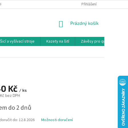
NKY
PODMÍNKY OCHRANY OSOBNÍCH ÚDAJŮ
Přihlášení
REKLAMAČNÍ PODMÍNKY
NÁKUPNÍ
Prázdný košík
KOŠÍK
Šicí a vyšívací stroje
Kazety na šití
Závěsy pro quilty
Ko
40 Kč
/ ks
 Kč bez DPH
em do 2 dnů
oručit do:
12.8.2026
Možnosti doručení