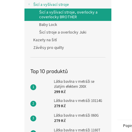
n
Šicí a vyšívací stroje
e
Šicí a vyšívací stroje, overlocky a
l
coverlocky BROTHER
Baby Lock
Šicí stroje a overlocky Juki
Kazety na šití
Závěsy pro quilty
Top 10 produktů
Látka bavlna v metráži se
zlatým efektem 200X
299 Kč
Látka bavlna v metráži 10114G
279 Kč
Látka bavlna v metráži 060G
279 Kč
Popi
Látka bavlna v metráži 1160T