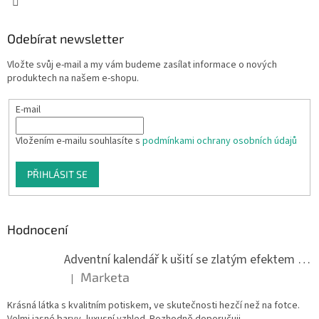
Odebírat newsletter
Vložte svůj e-mail a my vám budeme zasílat informace o nových
produktech na našem e-shopu.
E-mail
Vložením e-mailu souhlasíte s
podmínkami ochrany osobních údajů
PŘIHLÁSIT SE
Hodnocení
Adventní kalendář k ušití se zlatým efektem 042Q
Marketa
|
Hodnocení produktu je 5 z 5 hvězdiček.
Krásná látka s kvalitním potiskem, ve skutečnosti hezčí než na fotce.
Velmi jasné barvy, luxusní vzhled. Rozhodně doporučuji.