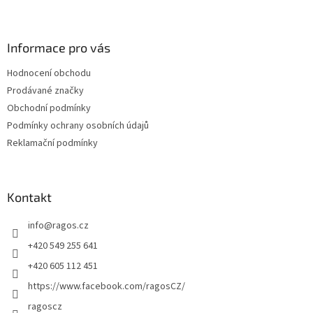
Z
á
p
a
Informace pro vás
t
Hodnocení obchodu
í
Prodávané značky
Obchodní podmínky
Podmínky ochrany osobních údajů
Reklamační podmínky
Kontakt
info
@
ragos.cz
+420 549 255 641
+420 605 112 451
https://www.facebook.com/ragosCZ/
ragoscz