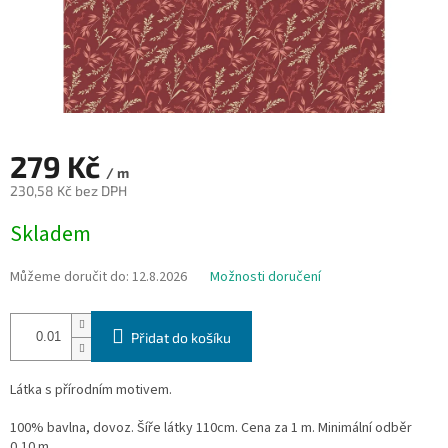
279 Kč
/ m
230,58 Kč bez DPH
Měrná
Skladem
cena:
Můžeme doručit do:
12.8.2026
Možnosti doručení
Přidat do košíku
Látka s přírodním motivem.
100% bavlna, dovoz. Šíře látky 110cm. Cena za 1 m. Minimální odběr
0,10 m.