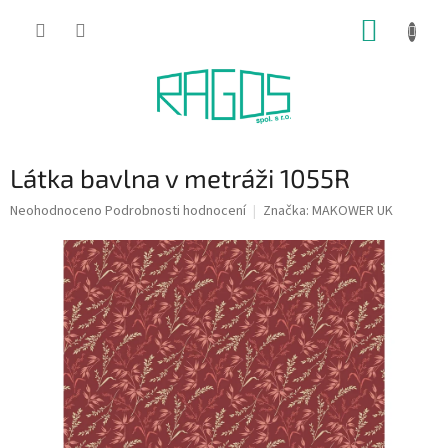
Přejít
NÁKUP
na
obsah
KOŠÍK
Látka bavlna v metráži 1055R
Průměrné
Neohodnoceno
Podrobnosti hodnocení
Značka:
MAKOWER UK
hodnocení
produktu
je
0,0
z
5
hvězdiček.