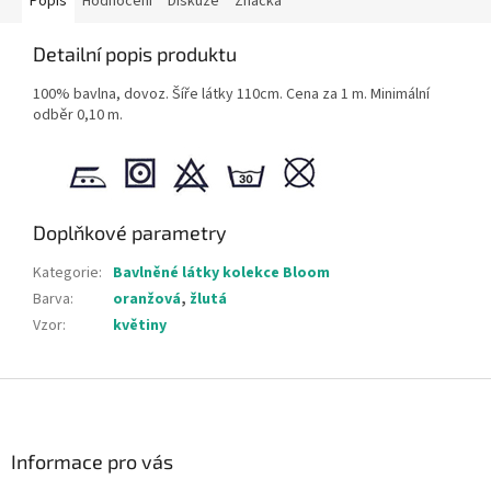
Popis
Hodnocení
Diskuze
Značka
Detailní popis produktu
100% bavlna, dovoz. Šíře látky 110cm. Cena za 1 m. Minimální
odběr 0,10 m.
Doplňkové parametry
Kategorie
:
Bavlněné látky kolekce Bloom
Barva
:
oranžová
,
žlutá
Vzor
:
květiny
Z
á
p
a
Informace pro vás
t