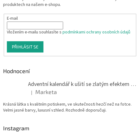
produktech na našem e-shopu.
E-mail
Vložením e-mailu souhlasíte s
podmínkami ochrany osobních údajů
PŘIHLÁSIT SE
Hodnocení
Adventní kalendář k ušití se zlatým efektem 042Q
Marketa
|
Hodnocení produktu je 5 z 5 hvězdiček.
Krásná látka s kvalitním potiskem, ve skutečnosti hezčí než na fotce.
Velmi jasné barvy, luxusní vzhled. Rozhodně doporučuji.
Instagram