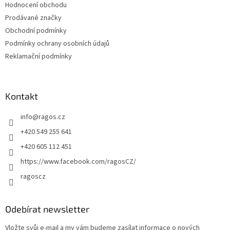
Hodnocení obchodu
í
Prodávané značky
Obchodní podmínky
Podmínky ochrany osobních údajů
Reklamační podmínky
Kontakt
info
@
ragos.cz
+420 549 255 641
+420 605 112 451
https://www.facebook.com/ragosCZ/
ragoscz
Odebírat newsletter
Vložte svůj e-mail a my vám budeme zasílat informace o nových