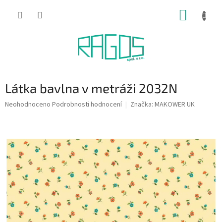
Přejít
NÁKUP
na
obsah
KOŠÍK
Látka bavlna v metráži 2032N
Průměrné
Neohodnoceno
Podrobnosti hodnocení
Značka:
MAKOWER UK
hodnocení
produktu
je
0,0
z
5
hvězdiček.